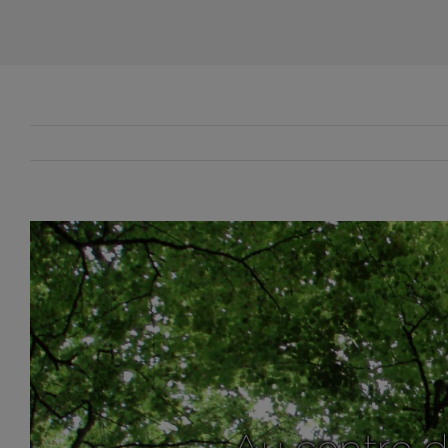
Voir
l'image
agrandie