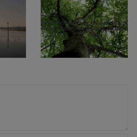
 Burn
Sophrologie – Le
sommeil