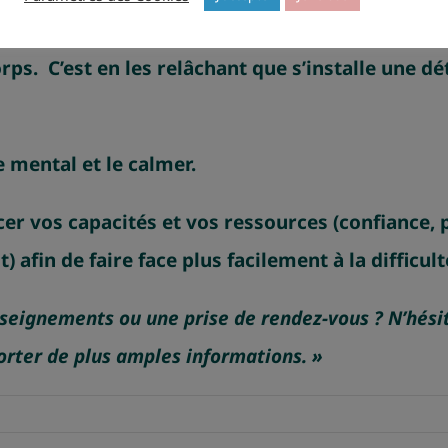
prendre à faire des pauses, de pouvoir par le b
orps. C’est en les relâchant que s’installe une 
le mental et le calmer.
 vos capacités et vos ressources (confiance, pri
 afin de faire face plus facilement à la difficul
nseignements ou une prise de rendez-vous ? N’hésit
orter de plus amples informations. »