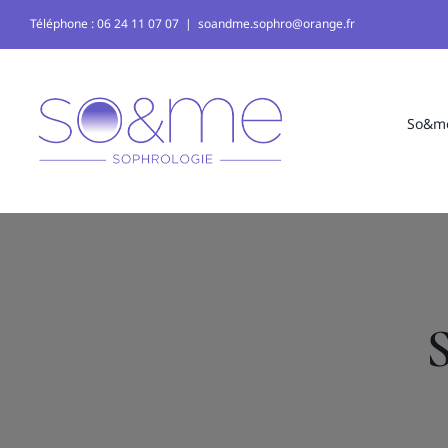
Passer
Téléphone : 06 24 11 07 07
|
soandme.sophro@orange.fr
au
contenu
So&me
S