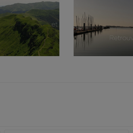
ophrologie –
Examen,
Sophrologie –
tervention en
Out
public