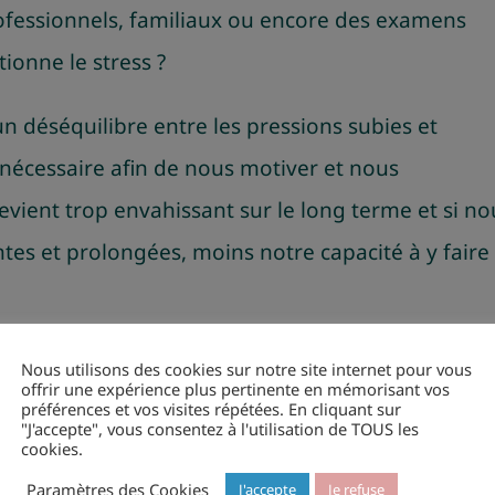
fessionnels, familiaux ou encore des examens
ionne le stress ?
un déséquilibre entre les pressions subies et
it nécessaire afin de nous motiver et nous
l devient trop envahissant sur le long terme et si 
tes et prolongées, moins notre capacité à y faire
 maux de tête, contractions musculaires, palpitati
Nous utilisons des cookies sur notre site internet pour vous
offrir une expérience plus pertinente en mémorisant vos
préférences et vos visites répétées. En cliquant sur
"J'accepte", vous consentez à l'utilisation de TOUS les
cookies.
méliorant nos capacités de réactions positives que 
Paramètres des Cookies
J'accepte
Je refuse